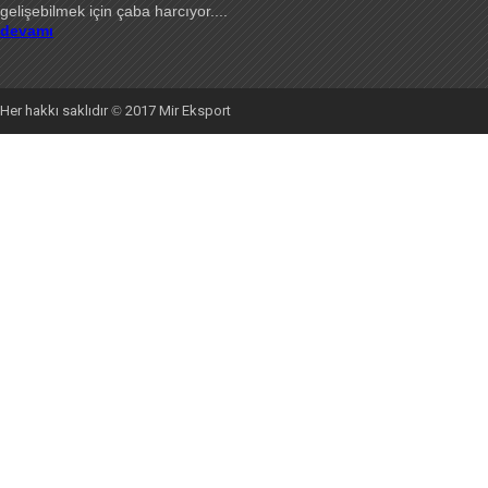
gelişebilmek için çaba harcıyor
....
devamı
Her hakkı saklıdır
©
2017 Mir Eksport