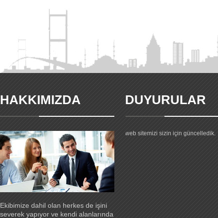
HAKKIMIZDA
DUYURULAR
Yeni web sitemiz yayında.
Firmamız hakkıdnaki gelişmeler ve
ürünlerimiz hakkındaki tüm bilgiler 
web sitemizi sizin için güncelledik.
Ekibimize dahil olan herkes de işini
severek yapıyor ve kendi alanlarında