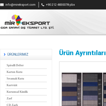
info@mireksport.com
+90 212 4830078 pbx
Ürün Ayrıntıları
ÜRÜNLERİMİZ
Spiralli Defter
Karton Kutu
Sıvamalı Kutu
Kartvizit
Kurumsal Kimlik
Zarf
CD Zarfı