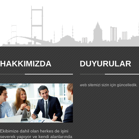
HAKKIMIZDA
DUYURULAR
Yeni web sitemiz yayında.
Firmamız hakkıdnaki gelişmeler ve
ürünlerimiz hakkındaki tüm bilgiler 
web sitemizi sizin için güncelledik.
Ekibimize dahil olan herkes de işini
severek yapıyor ve kendi alanlarında