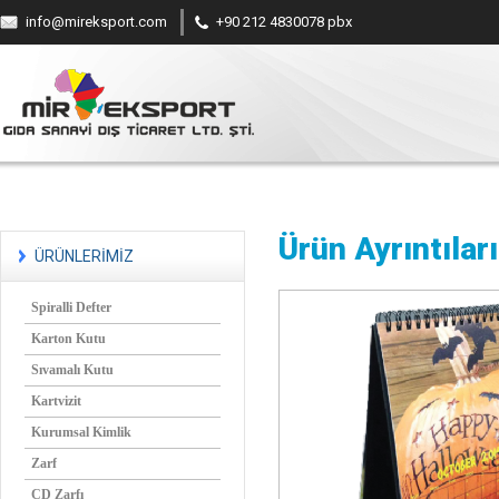
info@mireksport.com
+90 212 4830078 pbx
Ürün Ayrıntıları
ÜRÜNLERİMİZ
Spiralli Defter
Karton Kutu
Sıvamalı Kutu
Kartvizit
Kurumsal Kimlik
Zarf
CD Zarfı