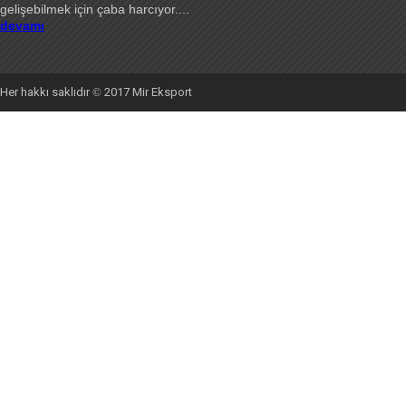
gelişebilmek için çaba harcıyor
....
devamı
Her hakkı saklıdır
©
2017 Mir Eksport