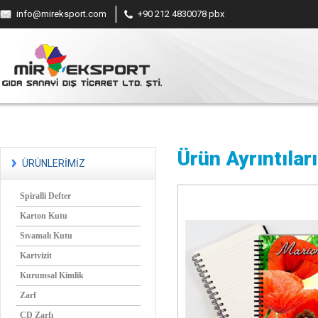
info@mireksport.com
+90 212 4830078 pbx
Ürün Ayrıntıları
ÜRÜNLERİMİZ
Spiralli Defter
Karton Kutu
Sıvamalı Kutu
Kartvizit
Kurumsal Kimlik
Zarf
CD Zarfı