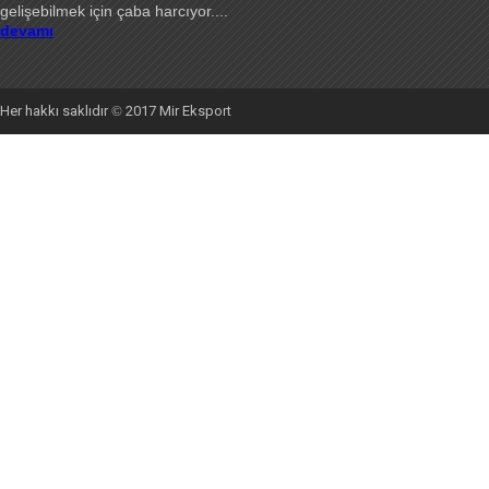
gelişebilmek için çaba harcıyor
....
devamı
Her hakkı saklıdır
©
2017 Mir Eksport