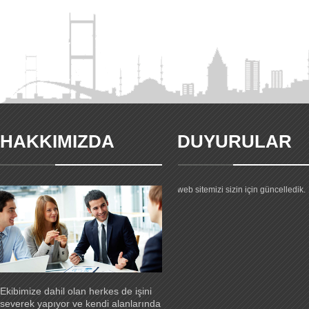
HAKKIMIZDA
DUYURULAR
Yeni web sitemiz yayında.
Firmamız hakkıdnaki gelişmeler ve
ürünlerimiz hakkındaki tüm bilgiler 
web sitemizi sizin için güncelledik.
Ekibimize dahil olan herkes de işini
severek yapıyor ve kendi alanlarında