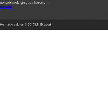
gelişebilmek için çaba harcıyor
....
devamı
Her hakkı saklıdır
©
2017 Mir Eksport