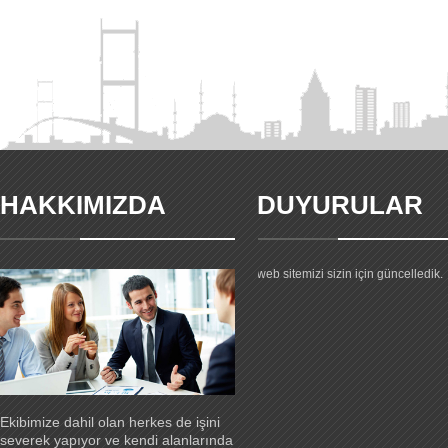
HAKKIMIZDA
DUYURULAR
Yeni web sitemiz yayında.
Firmamız hakkıdnaki gelişmeler ve
ürünlerimiz hakkındaki tüm bilgiler 
web sitemizi sizin için güncelledik.
Ekibimize dahil olan herkes de işini
severek yapıyor ve kendi alanlarında