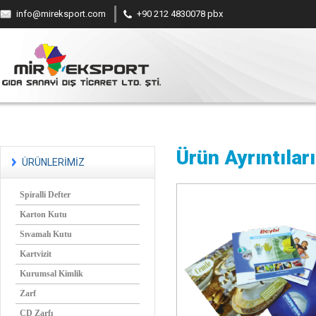
info@mireksport.com
+90 212 4830078 pbx
Ürün Ayrıntıları
ÜRÜNLERİMİZ
Spiralli Defter
Karton Kutu
Sıvamalı Kutu
Kartvizit
Kurumsal Kimlik
Zarf
CD Zarfı