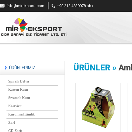
info@mireksport.com
+90 212 4830078 pbx
ÜRÜNLER »
Amb
ÜRÜNLERİMİZ
Spiralli Defter
Karton Kutu
Sıvamalı Kutu
Kartvizit
Kurumsal Kimlik
Zarf
CD Zarfı