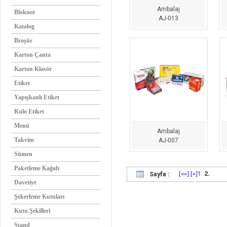
Ambalaj
Bloknot
AJ-013
Katalog
Broşür
Karton Çanta
Karton Klasör
Etiket
Yapışkanlı Etiket
Rulo Etiket
Menü
Ambalaj
Takvim
AJ-007
Sümen
Paketleme Kağıdı
[««]
[«]
1.
2.
Sayfa :
Davetiye
Şekerleme Kutuları
Kutu Şekilleri
Stand