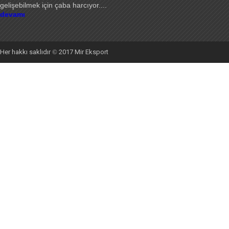
gelişebilmek için çaba harcıyor
....
devamı
Her hakkı saklıdır
©
2017 Mir Eksport