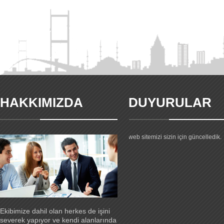
HAKKIMIZDA
DUYURULAR
Yeni web sitemiz yayında.
Firmamız hakkıdnaki gelişmeler ve
ürünlerimiz hakkındaki tüm bilgiler 
web sitemizi sizin için güncelledik.
Ekibimize dahil olan herkes de işini
severek yapıyor ve kendi alanlarında